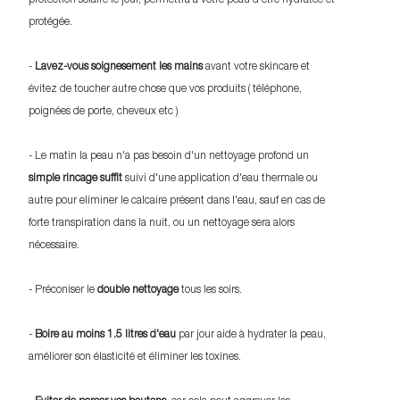
protection solaire le jour, permettra à votre peau d'etre hydratée et
protégée.
-
Lavez-vous soignesement les mains
avant votre skincare et
évitez de toucher autre chose que vos produits ( téléphone,
poignées de porte, cheveux etc )
- Le matin la peau n'a pas besoin d'un nettoyage profond un
simple rincage suffit
suivi d'une application d'eau thermale ou
autre pour eliminer le calcaire présent dans l'eau, sauf en cas de
forte transpiration dans la nuit, ou un nettoyage sera alors
nécessaire.
- Préconiser le
double nettoyage
tous les soirs.
-
Boire au moins 1.5 litres d'eau
par jour aide à hydrater la peau,
améliorer son élasticité et éliminer les toxines.