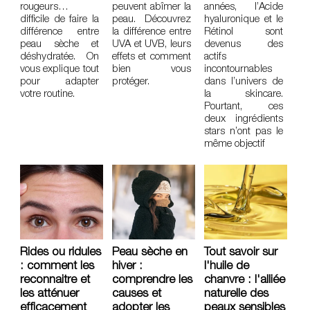
rougeurs…
peuvent abîmer la
années, l’Acide
difficile de faire la
peau. Découvrez
hyaluronique et le
différence entre
la différence entre
Rétinol sont
peau sèche et
UVA et UVB, leurs
devenus des
déshydratée. On
effets et comment
actifs
vous explique tout
bien vous
incontournables
pour adapter
protéger.
dans l’univers de
votre routine.
la skincare.
Pourtant, ces
deux ingrédients
stars n’ont pas le
même objectif
Rides ou ridules
Peau sèche en
Tout savoir sur
: comment les
hiver :
l'huile de
reconnaitre et
comprendre les
chanvre : l'alliée
les atténuer
causes et
naturelle des
efficacement
adopter les
peaux sensibles