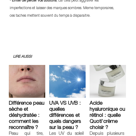
-
Eviter de percer vos boutons
, car cela peut aggraver les
imperfections et laisser des marques sombres. Meme temporaires,
ces taches mettent souvent du temps à disparaitre.
LIRE AUSSI
Différence peau
UVA VS UVB :
Acide
sèche et
quelles
hyaluronique ou
déshydratée :
différences et
rétinol : quelle
comment les
quels dangers
Quoti’crème
reconnaître ?
sur la peau ?
choisir ?
Peau qui tire,
Les UV du soleil
Depuis plusieurs