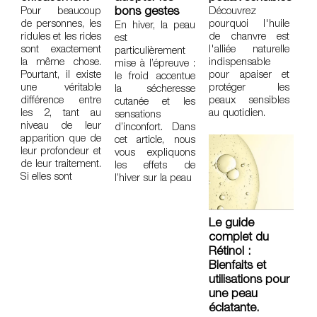
Pour beaucoup
bons gestes
Découvrez
de personnes, les
pourquoi l'huile
En hiver, la peau
ridules et les rides
de chanvre est
est
sont exactement
l'alliée naturelle
particulièrement
la même chose.
indispensable
mise à l’épreuve :
Pourtant, il existe
pour apaiser et
le froid accentue
une véritable
protéger les
la sécheresse
différence entre
peaux sensibles
cutanée et les
les 2, tant au
au quotidien.
sensations
niveau de leur
d’inconfort. Dans
apparition que de
cet article, nous
leur profondeur et
vous expliquons
de leur traitement.
les effets de
Si elles sont
l’hiver sur la peau
Le guide
complet du
Rétinol :
Bienfaits et
utilisations pour
une peau
éclatante.