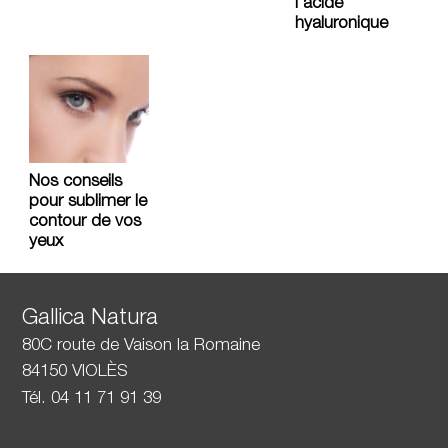
l'acide
hyaluronique
Nos conseils
pour sublimer le
contour de vos
yeux
Gallica Natura
80C route de Vaison la Romaine
84150 VIOLÈS
Tél. 04 11 71 91 39