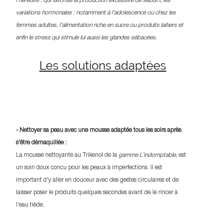
l'hérédité : qui favorise la production excessive de sébum, les
variations hormonales : notamment à l'adolescence ou chez les
femmes adultes, l'alimentation riche en sucre ou produits laitiers et
enfin le stress qui stimule lui aussi les glandes sébacées.
Les solutions adaptées
- Nettoyer sa peau avec une mousse adaptée tous les soirs après
s'être démaquillée :
La mousse nettoyante au Trikenol de la
gamme L'indomptable
, est
un soin doux concu pour les peaux à imperfections. Il est
important d'y aller en douceur avec des gestes circulaires et de
laisser poser le produits quelques secondes avant de le rincer à
l'eau tiède.