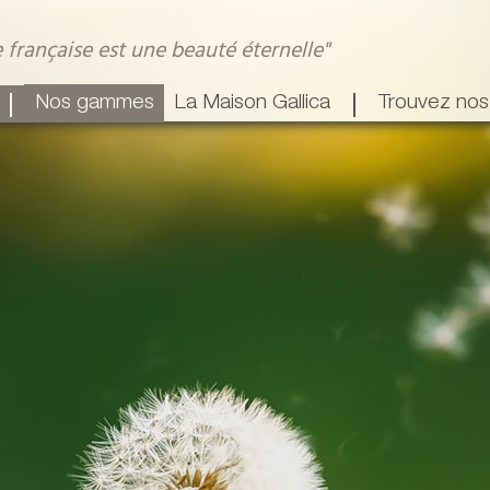
 française est une beauté éternelle"
|
|
La Maison Gallica
Trouvez nos
Nos gammes