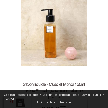
Savon liquide - Musc et Monoï 150ml
trikénol™, collagène marin, vitamine
Ce site utilise des cookies et vous donne le contrôle sur ceux que vous souhaitez
pro B5
Tout accepter
Continuer sans accepter
Paramétrer mes choix
activer
0
Politique de confidentialité