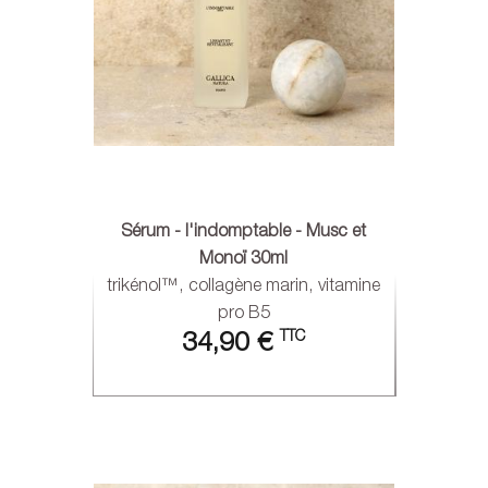
Sérum - l'indomptable - Musc et
Monoï 30ml
trikénol™, collagène marin, vitamine
pro B5
TTC
34,90 €