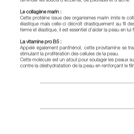
diminuer les soucis d’eczéma, de psoriasis et d’acné.
Le collagène marin :
Cette protéine issue des organismes marin imite le c
élastique mais celle-ci décroît drastiquement au fil de
ferme et élastique, il est essentiel d’aider la peau en l
La vitamine pro B5 :
Appelé également panthénol, cette provitamine se tra
stimulant la prolifération des cellules de la peau.
Cette molécule est un atout pour soulager les peaux suj
contre la déshydratation de la peau en renforçant le fil