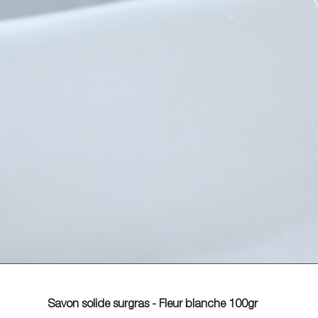
Savon solide surgras - Fleur blanche 100gr