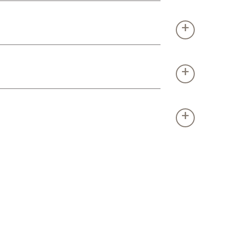
+
+
+