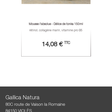
Mousse l'absolue - Délice de tonka 150ml
rétinol, collagène marin, vitamine pro B5
TTC
14,08 €
Gallica Natura
80C route de Vaison la Romaine
84150 VIOLÈS