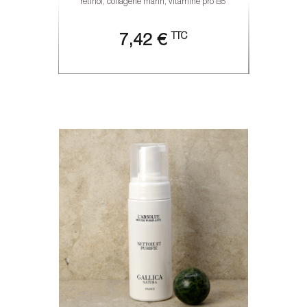
rétinol, collagène marin, vitamine pro B5
TTC
7,42 €